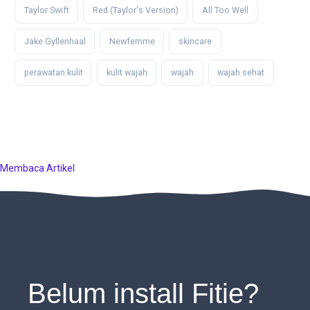
Taylor Swift
Red (Taylor's Version)
All Too Well
Jake Gyllenhaal
Newfemme
skincare
perawatan kulit
kulit wajah
wajah
wajah sehat
Membaca Artikel
Belum install Fitie?