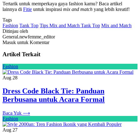
Tertarik untuk memperkaya gaya fashion kamu? Baca artikel
lainnya di
Fitie
untuk inspirasi
mix and match
yang lebih kreatif!
Tags
Fashion
Tank Top
Tips Mix and Match Tank Top
Mix and Match
Ditinjau oleh
General.newfemme_editor
Masuk untuk Komentar
Artikel Terkait
Fashion
Aug
28
Dress Code Black Tie: Panduan
Berbusana untuk Acara Formal
Baca Yuk
⟶
Fashion
Aug
27