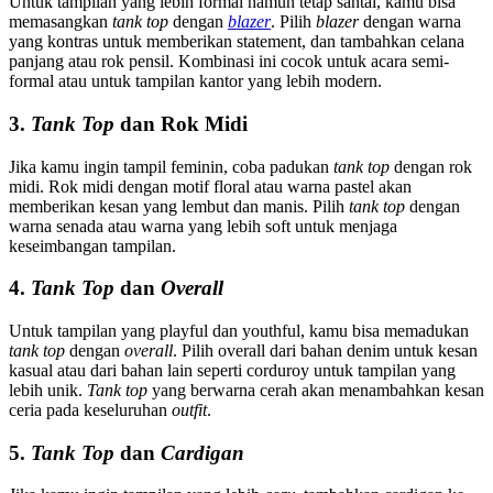
Untuk tampilan yang lebih formal namun tetap santai, kamu bisa
memasangkan
tank top
dengan
blazer
. Pilih
blazer
dengan warna
yang kontras untuk memberikan statement, dan tambahkan celana
panjang atau rok pensil. Kombinasi ini cocok untuk acara semi-
formal atau untuk tampilan kantor yang lebih modern.
3.
Tank Top
dan Rok Midi
Jika kamu ingin tampil feminin, coba padukan
tank top
dengan rok
midi. Rok midi dengan motif floral atau warna pastel akan
memberikan kesan yang lembut dan manis. Pilih
tank top
dengan
warna senada atau warna yang lebih soft untuk menjaga
keseimbangan tampilan.
4.
Tank Top
dan
Overall
Untuk tampilan yang playful dan youthful, kamu bisa memadukan
tank top
dengan
overall
. Pilih overall dari bahan denim untuk kesan
kasual atau dari bahan lain seperti corduroy untuk tampilan yang
lebih unik.
Tank top
yang berwarna cerah akan menambahkan kesan
ceria pada keseluruhan
outfit
.
5.
Tank Top
dan
Cardigan