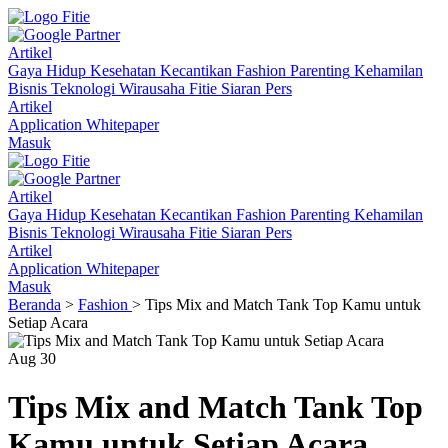
Artikel
Gaya Hidup
Kesehatan
Kecantikan
Fashion
Parenting
Kehamilan
Bisnis
Teknologi
Wirausaha
Fitie
Siaran Pers
Artikel
Application
Whitepaper
Masuk
Artikel
Gaya Hidup
Kesehatan
Kecantikan
Fashion
Parenting
Kehamilan
Bisnis
Teknologi
Wirausaha
Fitie
Siaran Pers
Artikel
Application
Whitepaper
Masuk
Beranda
>
Fashion
> Tips Mix and Match Tank Top Kamu untuk
Setiap Acara
Aug
30
Tips Mix and Match Tank Top
Kamu untuk Setiap Acara