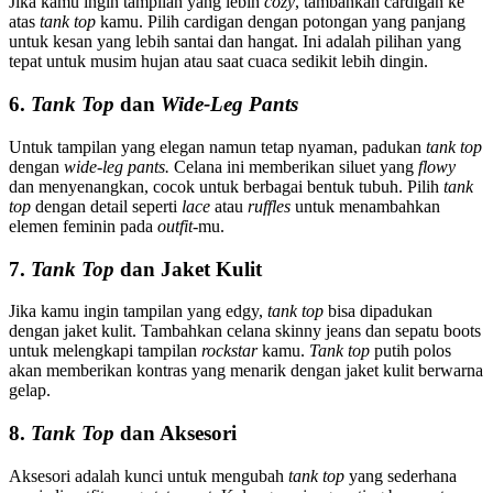
Jika kamu ingin tampilan yang lebih
cozy
, tambahkan cardigan ke
atas
tank top
kamu. Pilih cardigan dengan potongan yang panjang
untuk kesan yang lebih santai dan hangat. Ini adalah pilihan yang
tepat untuk musim hujan atau saat cuaca sedikit lebih dingin.
6.
Tank Top
dan
Wide-Leg Pants
Untuk tampilan yang elegan namun tetap nyaman, padukan
tank top
dengan
wide-leg pants.
Celana ini memberikan siluet yang
flowy
dan menyenangkan, cocok untuk berbagai bentuk tubuh. Pilih
tank
top
dengan detail seperti
lace
atau
ruffles
untuk menambahkan
elemen feminin pada
outfit-
mu.
7.
Tank Top
dan Jaket Kulit
Jika kamu ingin tampilan yang edgy,
tank top
bisa dipadukan
dengan jaket kulit. Tambahkan celana skinny jeans dan sepatu boots
untuk melengkapi tampilan
rockstar
kamu.
Tank top
putih polos
akan memberikan kontras yang menarik dengan jaket kulit berwarna
gelap.
8.
Tank Top
dan Aksesori
Aksesori adalah kunci untuk mengubah
tank top
yang sederhana