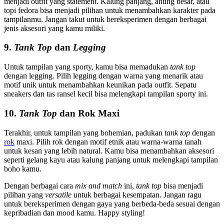
menjadi outfit yang statement. Kalung panjang, anting besar, atau
topi fedora bisa menjadi pilihan untuk menambahkan karakter pada
tampilanmu. Jangan takut untuk bereksperimen dengan berbagai
jenis aksesori yang kamu miliki.
9.
Tank Top
dan
Legging
Untuk tampilan yang sporty, kamu bisa memadukan
tank top
dengan legging. Pilih legging dengan warna yang menarik atau
motif unik untuk menambahkan keunikan pada outfit. Sepatu
sneakers dan tas ransel kecil bisa melengkapi tampilan sporty ini.
10.
Tank Top
dan Rok Maxi
Terakhir, untuk tampilan yang bohemian, padukan
tank top
dengan
rok
maxi. Pilih rok dengan motif etnik atau warna-warna tanah
untuk kesan yang lebih natural. Kamu bisa menambahkan aksesori
seperti gelang kayu atau kalung panjang untuk melengkapi tampilan
boho kamu.
Dengan berbagai cara
mix and match
ini,
tank top
bisa menjadi
pilihan yang
versatile
untuk berbagai kesempatan. Jangan ragu
untuk bereksperimen dengan gaya yang berbeda-beda sesuai dengan
kepribadian dan mood kamu. Happy styling!