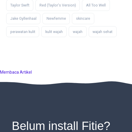
Taylor Swift
Red (Taylor's Version)
All Too Well
Jake Gyllenhaal
Newfemme
skincare
perawatan kulit
kulit wajah
wajah
wajah sehat
Membaca Artikel
Belum install Fitie?